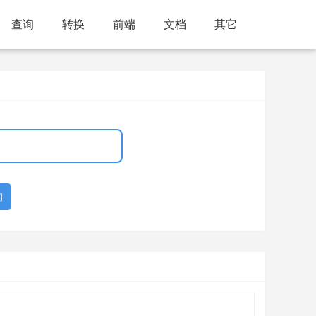
查询
转换
前端
文档
其它
询