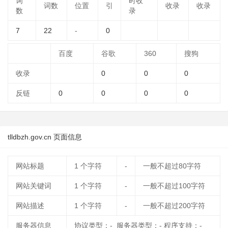
词
时收
词数
位置
引
收录
收录
数
录
7
22
-
0
百度
谷歌
360
搜狗
收录
0
0
0
反链
0
0
0
0
tlldbzh.gov.cn 页面信息
网站标题
1
个字符
-
一般不超过80字符
网站关键词
1
个字符
-
一般不超过100字符
网站描述
1
个字符
-
一般不超过200字符
服务器信息
协议类型：- 服务器类型：- 程序支持：-