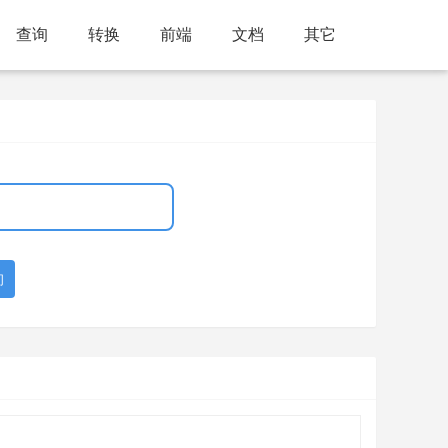
查询
转换
前端
文档
其它
询