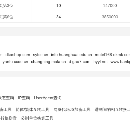
页第3位
10
147000
页第6位
34
3850000
om
dkashop.com
syfce.cn
info.huanghuai.edu.cn
motel168.okmk.co
yanfu.ccoo.cn
changning.mala.cn
d.gao7.com
hyyl.net
www.bank
p状态查询
IP查询
UserAgent查询
解密工具
简体/繁体互转工具
网页代码JS加密工具
进制间的相互转换
字转换拼音
公制单位换算工具