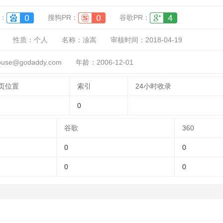
：
搜狗PR：
谷歌PR：
性质：
个人
名称：
凃嵩
审核时间：
2018-04-19
se@godaddy.com
年龄：2006-12-01
页位置
索引
24小时收录
0
谷歌
360
0
0
0
0