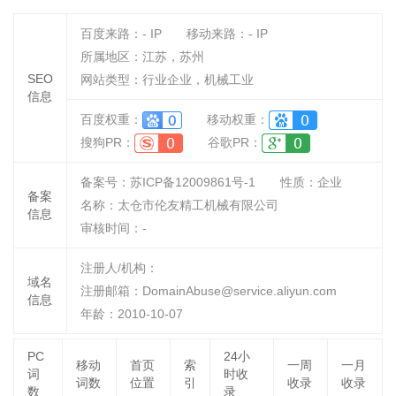
百度来路：
-
IP
移动来路：
-
IP
所属地区：江苏，苏州
SEO
网站类型：行业企业，机械工业
信息
百度权重：
移动权重：
搜狗PR：
谷歌PR：
备案号：苏ICP备12009861号-1
性质：
企业
备案
名称：
太仓市伦友精工机械有限公司
信息
审核时间：
-
注册人/机构：
域名
注册邮箱：DomainAbuse@service.aliyun.com
信息
年龄：2010-10-07
PC
24小
移动
首页
索
一周
一月
词
时收
词数
位置
引
收录
收录
数
录