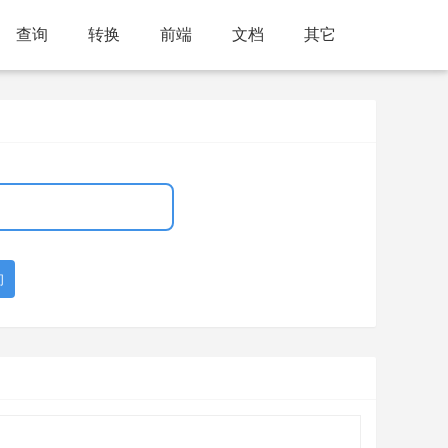
查询
转换
前端
文档
其它
询