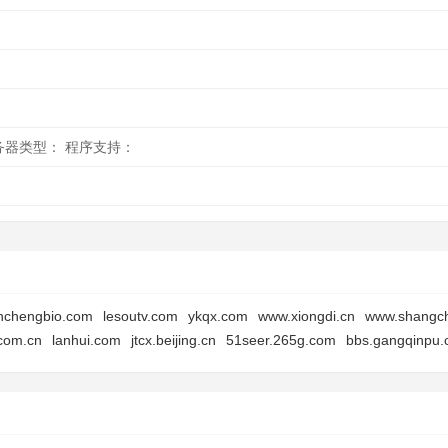
 服务器类型： 程序支持：
nchengbio.com
lesoutv.com
ykqx.com
www.xiongdi.cn
www.shangc
.com.cn
lanhui.com
jtcx.beijing.cn
51seer.265g.com
bbs.gangqinpu