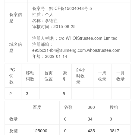
备案号：黔ICP备15004048号-5
备案信
性质：
个人
息
名称：
李德往
审核时间：
2015-06-25
注册人/机构：c/o WHOIStrustee.com Limited
域名信
注册邮箱：
息
e95bc314b4@suimeng.com.whoistrustee.com
年龄：2009-01-14
PC
24小
移动
首页
索
一周
一月
词
时收
词数
位置
引
收录
收录
数
录
2
3
-
5
百度
谷歌
360
搜狗
收录
0
34
0
反链
125000
0
435
3817