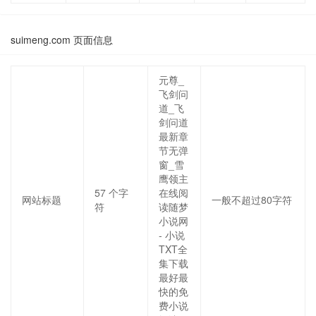
suimeng.com 页面信息
元尊_
飞剑问
道_飞
剑问道
最新章
节无弹
窗_雪
鹰领主
57
个字
在线阅
网站标题
一般不超过80字符
符
读随梦
小说网
- 小说
TXT全
集下载
最好最
快的免
费小说