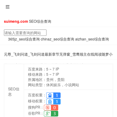
suimeng.com
SEO综合查询
365jz_seo综合查询
chinaz_seo综合查询
aizhan_seo综合查询
元尊_飞剑问道_飞剑问道最新章节无弹窗_雪鹰领主在线阅读随梦小
说网 - 小说TXT全集下载最好最快的免费小说阅读网
百度来路：
5 ~ 7
IP
移动来路：
5 ~ 7
IP
所属地区：贵州，贵阳
网站类型：休闲娱乐，小说网站
SEO信
息
百度权重：
移动权重：
搜狗PR：
谷歌PR：