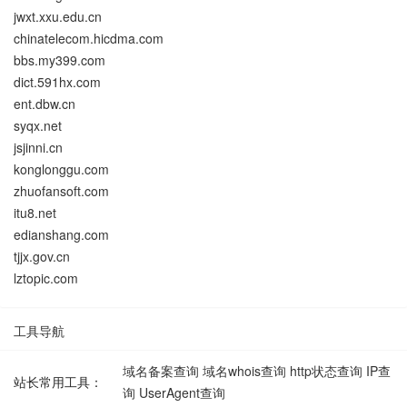
jwxt.xxu.edu.cn
chinatelecom.hicdma.com
bbs.my399.com
dict.591hx.com
ent.dbw.cn
syqx.net
jsjinni.cn
konglonggu.com
zhuofansoft.com
itu8.net
edianshang.com
tjjx.gov.cn
lztopic.com
工具导航
域名备案查询
域名whois查询
http状态查询
IP查
站长常用工具：
询
UserAgent查询