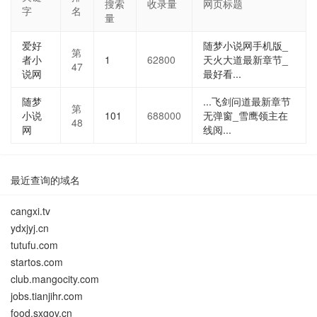
搜索
收录量
网页标题
字
名
量
爱好
随梦小说网手机版_
第
者小
1
62800
天火大道最新章节_
47
说网
最好看...
随梦
...飞剑问道最新章节
第
小说
101
688000
无弹窗_雪鹰领主在
48
网
线阅...
最近查询的域名
cangxi.tv
ydxjyj.cn
tutufu.com
startos.com
club.mangocity.com
jobs.tianjihr.com
food.sxgov.cn