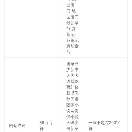
世唐
门|绝
世唐门
最新章
节|莽
荒纪|
莽荒纪
最新章
节
唐家三
少新书
天火大
道我吃
西红柿
新书飞
剑问道
随梦小
说网提
供小说
66
个字
天珠变
一般不超过200字
网站描述
符
最新章
符