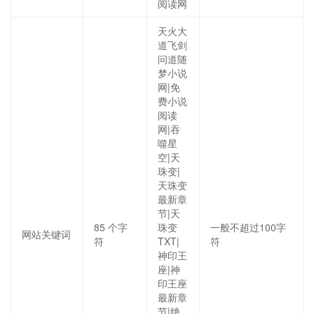
阅读网
天火大
道飞剑
问道随
梦小说
网|免
费小说
阅读
网|吞
噬星
空|天
珠变|
天珠变
最新章
节|天
85
个字
珠变
一般不超过100字
网站关键词
符
TXT|
符
神印王
座|神
印王座
最新章
节|绝