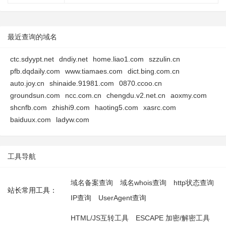
最近查询的域名
ctc.sdyypt.net
dndiy.net
home.liao1.com
szzulin.cn
pfb.dqdaily.com
www.tiamaes.com
dict.bing.com.cn
auto.joy.cn
shinaide.91981.com
0870.ccoo.cn
groundsun.com
ncc.com.cn
chengdu.v2.net.cn
aoxmy.com
shcnfb.com
zhishi9.com
haoting5.com
xasrc.com
baiduux.com
ladyw.com
工具导航
域名备案查询
域名whois查询
http状态查询
站长常用工具：
IP查询
UserAgent查询
HTML/JS互转工具
ESCAPE 加密/解密工具