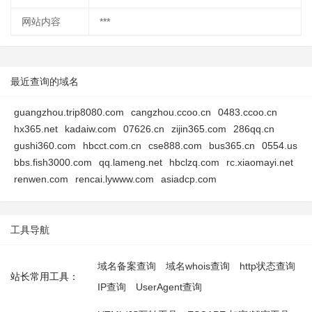
网站内容
***
最近查询的域名
guangzhou.trip8080.com
cangzhou.ccoo.cn
0483.ccoo.cn
hx365.net
kadaiw.com
07626.cn
zijin365.com
286qq.cn
gushi360.com
hbcct.com.cn
cse888.com
bus365.cn
0554.us
bbs.fish3000.com
qq.lameng.net
hbclzq.com
rc.xiaomayi.net
renwen.com
rencai.lywww.com
asiadcp.com
工具导航
域名备案查询
域名whois查询
http状态查询
站长常用工具：
IP查询
UserAgent查询