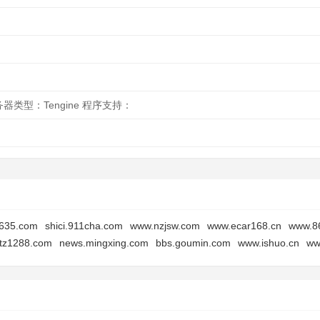
服务器类型：Tengine 程序支持：
635.com
shici.911cha.com
www.nzjsw.com
www.ecar168.cn
www.8
tz1288.com
news.mingxing.com
bbs.goumin.com
www.ishuo.cn
ww