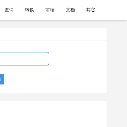
查询
转换
前端
文档
其它
询