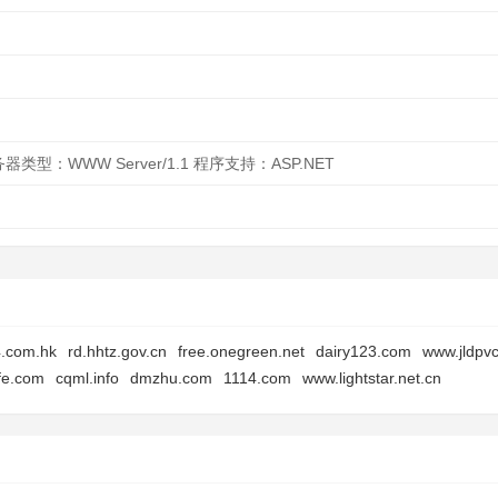
务器类型：WWW Server/1.1 程序支持：ASP.NET
.com.hk
rd.hhtz.gov.cn
free.onegreen.net
dairy123.com
www.jldpv
fe.com
cqml.info
dmzhu.com
1114.com
www.lightstar.net.cn