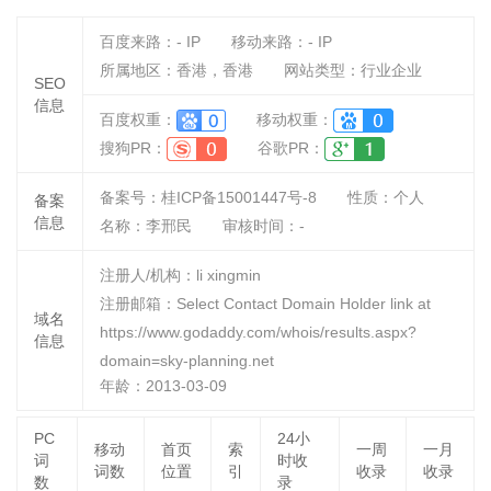
百度来路：
-
IP
移动来路：
-
IP
所属地区：香港，香港
网站类型：行业企业
SEO
信息
百度权重：
移动权重：
搜狗PR：
谷歌PR：
备案号：桂ICP备15001447号-8
性质：
个人
备案
信息
名称：
李邢民
审核时间：
-
注册人/机构：li xingmin
注册邮箱：Select Contact Domain Holder link at
域名
https://www.godaddy.com/whois/results.aspx?
信息
domain=sky-planning.net
年龄：2013-03-09
PC
24小
移动
首页
索
一周
一月
词
时收
词数
位置
引
收录
收录
数
录