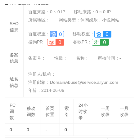
子书免费下载|小说下载
百度来路：
0 ~ 0
IP
移动来路：
0 ~ 0
IP
所属地区：
网站类型：休闲娱乐，小说网站
SEO
信息
百度权重：
移动权重：
搜狗PR：
谷歌PR：
备案
备案号：
性质：
名称：
审核时间：
-
信息
注册人/机构：
域名
注册邮箱：DomainAbuse@service.aliyun.com
信息
年龄：2014-06-06
PC
24小
移动
首页
索
一周
一月
词
时收
词数
位置
引
收录
收录
数
录
0
0
-
0