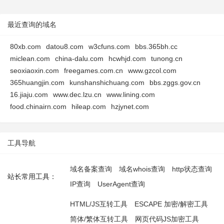
最近查询的域名
80xb.com
datou8.com
w3cfuns.com
bbs.365bh.cc
miclean.com
china-dalu.com
hcwhjd.com
tunong.cn
seoxiaoxin.com
freegames.com.cn
www.gzcol.com
365huangjin.com
kunshanshichuang.com
bbs.zggs.gov.cn
16.jiaju.com
www.dec.lzu.cn
www.lining.com
food.chinairn.com
hileap.com
hzjynet.com
工具导航
域名备案查询
域名whois查询
http状态查询
站长常用工具：
IP查询
UserAgent查询
HTML/JS互转工具
ESCAPE 加密/解密工具
简体/繁体互转工具
网页代码JS加密工具