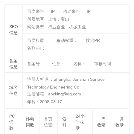
百度来路：
-
IP
移动来路：
-
IP
所属地区：上海，宝山
SEO
网站类型：行业企业，机械工业
信息
百度权重：
移动权重：
搜狗PR：
谷歌PR：
备案
备案号：
性质：
名称：
审核时间：
-
信息
注册人/机构：Shanghai Junshan Surface
Technology Engineering Co
域名
信息
注册邮箱：abcking@qq.com
年龄：2008-03-17
PC
24小
移动
首页
索
一周
一月
词
时收
词数
位置
引
收录
收录
数
录