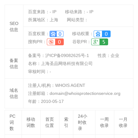
百度来路：
-
IP
移动来路：
-
IP
所属地区：上海
网站类型：
SEO
信息
百度权重：
移动权重：
搜狗PR：
谷歌PR：
备案号：沪ICP备09082625号-1
性质：
企业
备案
名称：
上海圣品网络科技有限公司
信息
审核时间：
-
注册人/机构：WHOIS AGENT
域名
注册邮箱：domain@whoisprotectionservice.org
信息
年龄：2010-05-17
PC
24小
移动
首页
索
一周
一月
词
时收
词数
位置
引
收录
收录
数
录