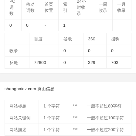
PC
24小
移动
首页
索
一周
一月
词
时收
词数
位置
引
收录
收录
数
录
0
0
-
1
百度
谷歌
360
搜狗
收录
0
0
0
反链
72600
0
329
703
shanghaidz.com 页面信息
网站标题
1
个字符
***
一般不超过80字符
网站关键词
1
个字符
***
一般不超过100字符
网站描述
1
个字符
***
一般不超过200字符