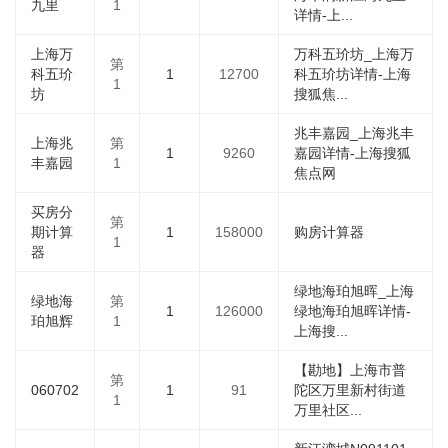
九里
1
详情-上...
上海万
万科五玠坊_上海万
第
科五玠
1
12700
科五玠坊详情-上海
1
坊
搜狐焦...
兆丰嘉园_上海兆丰
上海兆
第
1
9260
嘉园详情-上海搜狐
丰嘉园
1
焦点网
买房分
第
期计算
1
158000
购房计算器
1
器
绿地海珀旭晖_上海
绿地海
第
1
126000
绿地海珀旭晖详情-
珀旭辉
1
上海搜...
【勘地】上海市普
第
060702
1
91
陀区万里新村街道
1
万里社区...