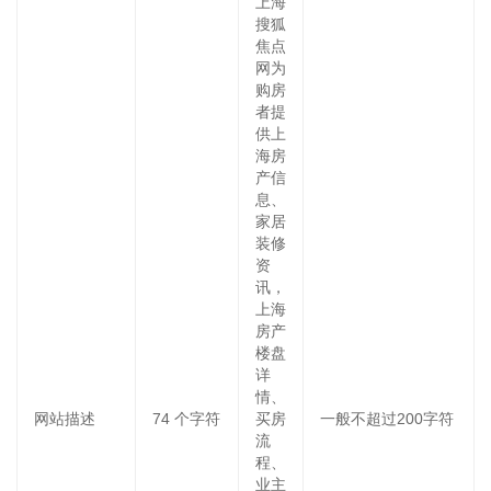
上海
搜狐
焦点
网为
购房
者提
供上
海房
产信
息、
家居
装修
资
讯，
上海
房产
楼盘
详
情、
网站描述
74
个字符
买房
一般不超过200字符
流
程、
业主