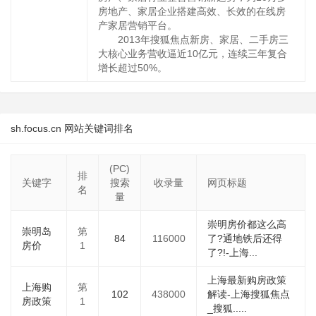
房地产、家居企业搭建高效、长效的在线房
产家居营销平台。
2013年搜狐焦点新房、家居、二手房三
大核心业务营收逼近10亿元，连续三年复合
增长超过50%。
sh.focus.cn 网站关键词排名
(PC)
排
关键字
搜索
收录量
网页标题
名
量
崇明房价都这么高
崇明岛
第
84
116000
了?通地铁后还得
房价
1
了?!-上海...
上海最新购房政策
上海购
第
102
438000
解读-上海搜狐焦点
房政策
1
_搜狐.....