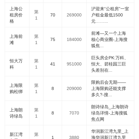
上海公
沪迎来“公租房”一室
第
租房价
70
269000
户租金最低1500
1
格
元……...
前滩—又一个上海
上海前
第
75
184000
核心商业圈-上海搜
滩
1
狐焦...
巨头房企PK:万科、
恒大万
第
41
951000
恒大、碧桂园三巨
科
1
头差别在...
限购后会无期——
上海限
第
8
209000
上海限购还能支撑
购松绑
1
多久?-搜...
朗诗绿岛_上海朗诗
上海朗
第
8
7070
绿岛详情-上海搜狐
诗绿岛
1
焦点网
华润新江湾九里_上
新江湾
第
1
3880
海华润新江湾九里