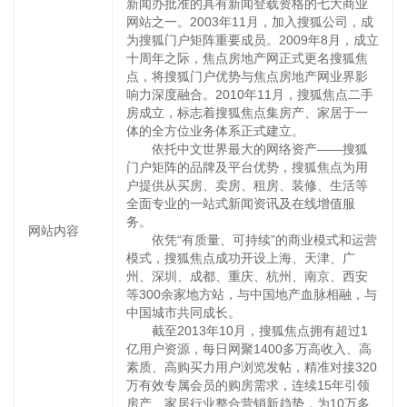
新闻办批准的具有新闻登载资格的七大商业
网站之一。2003年11月，加入搜狐公司，成
为搜狐门户矩阵重要成员。2009年8月，成立
十周年之际，焦点房地产网正式更名搜狐焦
点，将搜狐门户优势与焦点房地产网业界影
响力深度融合。2010年11月，搜狐焦点二手
房成立，标志着搜狐焦点集房产、家居于一
体的全方位业务体系正式建立。
依托中文世界最大的网络资产——搜狐
门户矩阵的品牌及平台优势，搜狐焦点为用
户提供从买房、卖房、租房、装修、生活等
全面专业的一站式新闻资讯及在线增值服
务。
网站内容
依凭“有质量、可持续”的商业模式和运营
模式，搜狐焦点成功开设上海、天津、广
州、深圳、成都、重庆、杭州、南京、西安
等300余家地方站，与中国地产血脉相融，与
中国城市共同成长。
截至2013年10月，搜狐焦点拥有超过1
亿用户资源，每日网聚1400多万高收入、高
素质、高购买力用户浏览发帖，精准对接320
万有效专属会员的购房需求，连续15年引领
房产、家居行业整合营销新趋势，为10万多