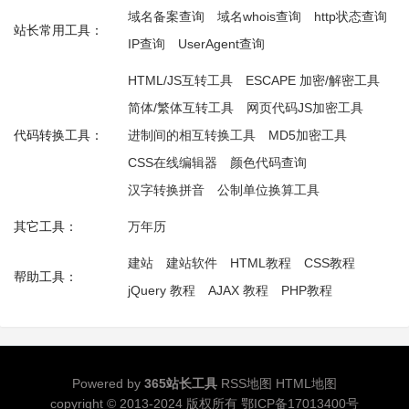
域名备案查询
域名whois查询
http状态查询
站长常用工具：
IP查询
UserAgent查询
HTML/JS互转工具
ESCAPE 加密/解密工具
简体/繁体互转工具
网页代码JS加密工具
代码转换工具：
进制间的相互转换工具
MD5加密工具
CSS在线编辑器
颜色代码查询
汉字转换拼音
公制单位换算工具
其它工具：
万年历
建站
建站软件
HTML教程
CSS教程
帮助工具：
jQuery 教程
AJAX 教程
PHP教程
Powered by
365站长工具
RSS地图
HTML地图
copyright © 2013-2024 版权所有
鄂ICP备17013400号