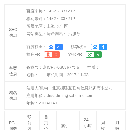
百度来路：
1452 ~ 3372
IP
移动来路：
1452 ~ 3372
IP
所属地区：上海 长宁区
SEO
网站类型：房产网站 生活服务
信息
百度权重：
移动权重：
搜狗PR：
谷歌PR：
备案号：京ICP证030367号-5
性质：
备案
信息
名称：
审核时间：
2017-11-03
注册人/机构：北京搜狐互联网信息服务有限公司
域名
注册邮箱：dnsadmin@sohu-inc.com
信息
年龄：2003-03-17
移
首
一
一
24
PC
动
页
周
月
索引
小时
词数
词
位
收
收