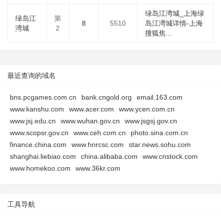
绿岛江湾城_上海绿
绿岛江
第
8
5510
岛江湾城详情-上海
湾城
2
搜狐焦...
最近查询的域名
bns.pcgames.com.cn
bank.cngold.org
email.163.com
www.kanshu.com
www.acer.com
www.ycen.com.cn
www.jsj.edu.cn
www.wuhan.gov.cn
www.jsgsj.gov.cn
www.scopsr.gov.cn
www.ceh.com.cn
photo.sina.com.cn
finance.china.com
www.hnrcsc.com
star.news.sohu.com
shanghai.liebiao.com
china.alibaba.com
www.cnstock.com
www.homekoo.com
www.36kr.com
工具导航