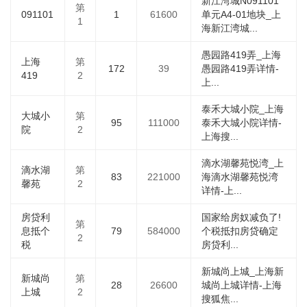
新江湾城N091101
第
091101
1
61600
单元A4-01地块_上
1
海新江湾城...
愚园路419弄_上海
上海
第
172
39
愚园路419弄详情-
419
2
上...
泰禾大城小院_上海
大城小
第
95
111000
泰禾大城小院详情-
院
2
上海搜...
滴水湖馨苑悦湾_上
滴水湖
第
83
221000
海滴水湖馨苑悦湾
馨苑
2
详情-上...
房贷利
国家给房奴减负了!
第
息抵个
79
584000
个税抵扣房贷确定
2
税
房贷利...
新城尚上城_上海新
新城尚
第
28
26600
城尚上城详情-上海
上城
2
搜狐焦...