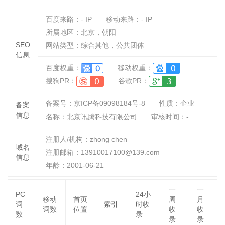
百度来路：
-
IP
移动来路：
-
IP
所属地区：北京，朝阳
SEO
网站类型：综合其他，公共团体
信息
百度权重：
移动权重：
搜狗PR：
谷歌PR：
备案号：京ICP备09098184号-8
性质：
企业
备案
信息
名称：
北京讯腾科技有限公司
审核时间：
-
注册人/机构：zhong chen
域名
注册邮箱：13910017100@139.com
信息
年龄：2001-06-21
一
一
PC
24小
移动
首页
周
月
词
索引
时收
词数
位置
收
收
数
录
录
录