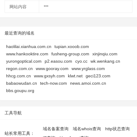
网站内容
***
最近查询的域名
haolilai.xianhua.com.cn
tupian.xooob.com
www.hankooktire.com
fusheng-group.com
xinjinqiu.com
yurongoptical.com
p2.easou.com
cyo.cc
wk.wenkang.cn
regon.com.cn
www.gooray.com
www.yrglass.com
hhcg.com.cn
www.gxsyh.com
klwt.net
geci123.com
babaowudan.cn
tech-now.com
news.amoi.com.cn
bbs.goupu.org
工具导航
域名备案查询
域名whois查询
http状态查询
站长常用工具：