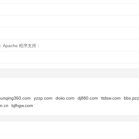
：Apache 程序支持：
junqing360.com
yzzp.com
doiio.com
dj880.com
ttdsw.com
bbs.pz
m.cn
bjlhgw.com