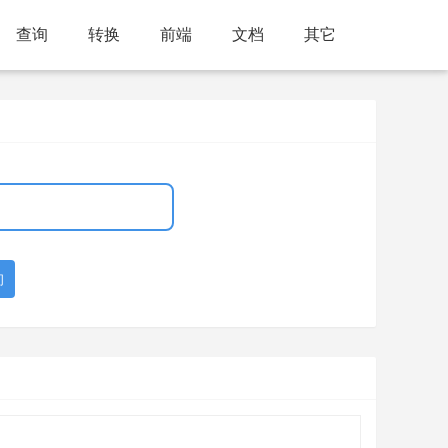
查询
转换
前端
文档
其它
询