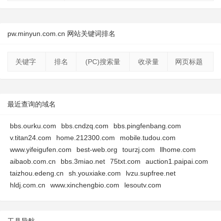
pw.minyun.com.cn 网站关键词排名
关键字
排名
(PC)搜索量
收录量
网页标题
最近查询的域名
bbs.ourku.com
bbs.cndzq.com
bbs.pingfenbang.com
v.titan24.com
home.212300.com
mobile.tudou.com
www.yifeigufen.com
best-web.org
tourzj.com
llhome.com
aibaob.com.cn
bbs.3miao.net
75txt.com
auction1.paipai.com
taizhou.edeng.cn
sh.youxiake.com
lvzu.supfree.net
hldj.com.cn
www.xinchengbio.com
lesoutv.com