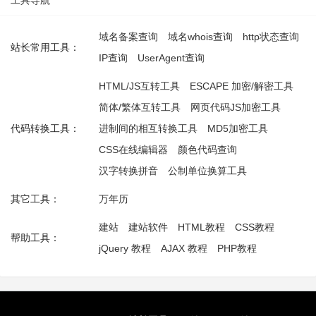
工具导航
域名备案查询
域名whois查询
http状态查询
站长常用工具：
IP查询
UserAgent查询
HTML/JS互转工具
ESCAPE 加密/解密工具
简体/繁体互转工具
网页代码JS加密工具
代码转换工具：
进制间的相互转换工具
MD5加密工具
CSS在线编辑器
颜色代码查询
汉字转换拼音
公制单位换算工具
其它工具：
万年历
建站
建站软件
HTML教程
CSS教程
帮助工具：
jQuery 教程
AJAX 教程
PHP教程