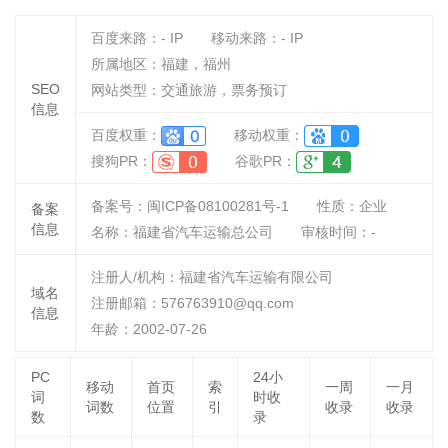
百度来路：
-
IP
移动来路：
-
IP
所属地区：福建，福州
SEO
网站类型：交通旅游，票务预订
信息
百度权重：
移动权重：
搜狗PR：
谷歌PR：
备案号：闽ICP备08100281号-1
性质：
企业
备案
信息
名称：
福建省汽车运输总公司
审核时间：
-
注册人/机构：福建省汽车运输有限公司
域名
注册邮箱：576763910@qq.com
信息
年龄：2002-07-26
PC
24小
移动
首页
索
一周
一月
词
时收
词数
位置
引
收录
收录
数
录