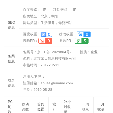
百度来路：
-
IP
移动来路：
-
IP
所属地区：北京，朝阳
SEO
网站类型：生活服务，母婴网站
信息
百度权重：
移动权重：
搜狗PR：
谷歌PR：
备案号：京ICP备12029804号-1
性质：
企业
备案
名称：
北京亲贝信息科技有限公司
信息
审核时间：
2017-12-12
注册人/机构：
域名
注册邮箱：abuse@ename.com
信息
年龄：2010-05-28
PC
24小
移动
首页
索
一周
一月
词
时收
词数
位置
引
收录
收录
数
录