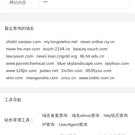
网站内容
***
最近查询的域名
zhishi.zaojiao.com
my.tongxiehui.net
news.online.cq.cn
news.he-nan.com
touch.2144.cn
beauty.vsuch.com
law.iyaxin.com
news.loan.cngold.org
lib.hit.edu.cn
www.jianxinchemical.com
blue-skylandscape.com
laiyihuo.com
www.118jm.com
jiutian.net
2m3m.com
0535you.com
xlmr.com
mengensha.com
cncu.cn
www.oobio.com.cn
工具导航
域名备案查询
域名whois查询
http状态查询
站长常用工具：
IP查询
UserAgent查询