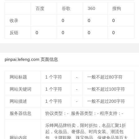
百度
谷歌
360
搜狗
收录
0
0
0
反链
0
0
0
0
pinpai.lefeng.com 页面信息
网站标题
1
个字符
-
一般不超过80字符
网站关键词
1
个字符
-
一般不超过100字符
网站描述
1
个字符
-
一般不超过200字符
服务器信息
协议类型：- 服务器类型：- 程序支持：-
乐蜂网品牌特卖，限时折扣，名品汇聚1折
起，化妆品、奢侈品、时尚女装、潮流包
网站内容
包、大牌鞋靴、珠宝饰品、保健食品等百大