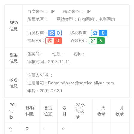
百度来路：
-
IP
移动来路：
-
IP
所属地区：
网站类型：购物网站，电商网站
SEO
信息
百度权重：
移动权重：
搜狗PR：
谷歌PR：
备案号：
性质：
名称：
备案
信息
审核时间：
2016-11-11
注册人/机构：
域名
注册邮箱：DomainAbuse@service.aliyun.com
信息
年龄：2001-07-30
PC
24小
移动
首页
索
一周
一月
词
时收
词数
位置
引
收录
收录
数
录
0
0
-
0