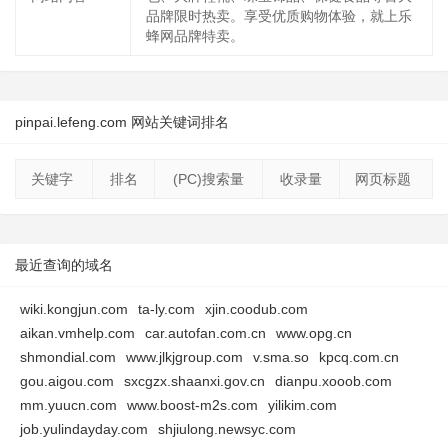
品牌限时热卖。享受优质购物体验，就上乐
蜂网品牌特卖。
pinpai.lefeng.com 网站关键词排名
关键字
排名
(PC)搜索量
收录量
网页标题
最近查询的域名
wiki.kongjun.com
ta-ly.com
xjin.coodub.com
aikan.vmhelp.com
car.autofan.com.cn
www.opg.cn
shmondial.com
www.jlkjgroup.com
v.sma.so
kpcq.com.cn
gou.aigou.com
sxcgzx.shaanxi.gov.cn
dianpu.xooob.com
mm.yuucn.com
www.boost-m2s.com
yilikim.com
job.yulindayday.com
shjiulong.newsyc.com