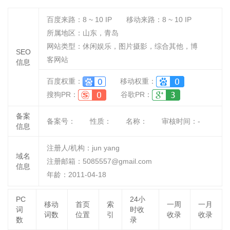
百度来路：
8 ~ 10
IP
移动来路：
8 ~ 10
IP
所属地区：山东，青岛
网站类型：休闲娱乐，图片摄影，综合其他，博
SEO
客网站
信息
百度权重：
移动权重：
搜狗PR：
谷歌PR：
备案
备案号：
性质：
名称：
审核时间：
-
信息
注册人/机构：jun yang
域名
注册邮箱：5085557@gmail.com
信息
年龄：2011-04-18
PC
24小
移动
首页
索
一周
一月
词
时收
词数
位置
引
收录
收录
数
录