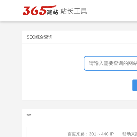
SEO综合查询
***
百度来路：
301 ~ 446
IP
移动来