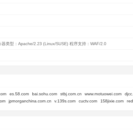
器类型：Apache/2.23 (Linux/SUSE) 程序支持：WAF/2.0
.com
es.58.com
bai.sohu.com
stbj.com.cn
www.motuowei.com
djcc
com
jpmorganchina.com.cn
v.139s.com
cuctv.com
158jixie.com
re