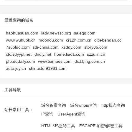
最近查询的域名
haohuasuan.com
lady.newssc.org
saleqq.com
www.wuhuok.cn
moonou.com
cr12h.com.cn
ditiebendan.cc
7suoluo.com
sdi-china.com
xsddy.com
story86.com
ctc.sdyypt.net
dndiy.net
home.liao1.com
szzulin.cn
pfb.dqdaily.com
www.tiamaes.com
dict.bing.com.cn
auto.joy.cn
shinaide.91981.com
工具导航
域名备案查询
域名whois查询
http状态查询
站长常用工具：
IP查询
UserAgent查询
HTML/JS互转工具
ESCAPE 加密/解密工具