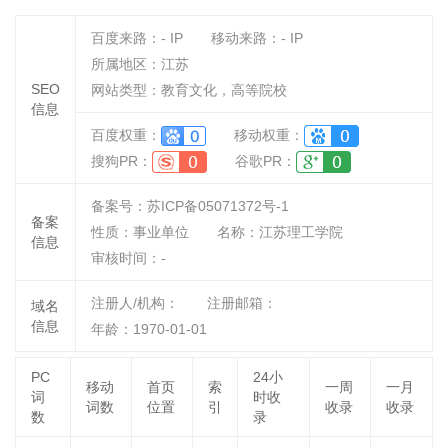
百度来路：
-
IP
移动来路：
-
IP
所属地区：江苏
SEO
网站类型：教育文化，高等院校
信息
百度权重：
移动权重：
搜狗PR：
谷歌PR：
备案号：苏ICP备05071372号-1
备案
性质：
事业单位
名称：
江苏理工学院
信息
审核时间：
-
注册人/机构：
注册邮箱：
域名
信息
年龄：1970-01-01
PC
24小
移动
首页
索
一周
一月
词
时收
词数
位置
引
收录
收录
数
录