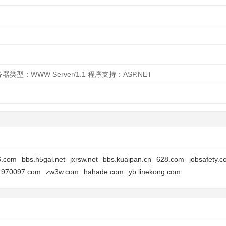
务器类型：WWW Server/1.1 程序支持：ASP.NET
6.com
bbs.h5gal.net
jxrsw.net
bbs.kuaipan.cn
628.com
jobsafety.c
970097.com
zw3w.com
hahade.com
yb.linekong.com