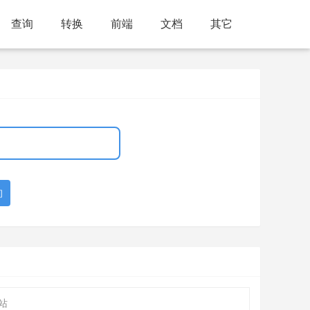
查询
转换
前端
文档
其它
询
站