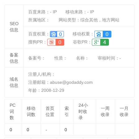
百度来路：
-
IP
移动来路：
-
IP
所属地区：
网站类型：综合其他，地方网站
SEO
信息
百度权重：
移动权重：
搜狗PR：
谷歌PR：
备案
备案号：
性质：
名称：
审核时间：
-
信息
注册人/机构：
域名
注册邮箱：abuse@godaddy.com
信息
年龄：2008-12-29
PC
24小
移动
首页
索
一周
一月
词
时收
词数
位置
引
收录
收录
数
录
0
0
-
0