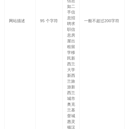
信息
如二
手信
息招
网站描述
95
个字符
一般不超过200字符
聘求
职信
息房
屋出
租留
学移
民新
西兰
大学
新西
兰旅
游新
西兰
城市
奥克
兰基
督城
惠灵
顿汉