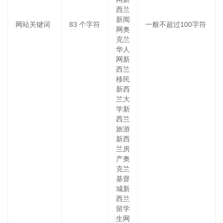
西兰
新闻
网站关键词
83
个字符
一般不超过100字符
网奥
克兰
华人
网新
西兰
移民
新西
兰大
学新
西兰
旅游
新西
兰房
产奥
克兰
基督
城新
西兰
留学
生网