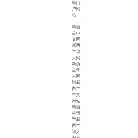
民门
户网
站
新西
兰中
文网
新西
兰华
人网
新西
兰华
人网
站新
西兰
中文
网站
新西
兰留
学新
西兰
华人
网新