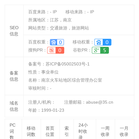
百度来路：
-
IP
移动来路：
-
IP
所属地区：江苏，南京
SEO
网站类型：交通旅游，旅游网站
信息
百度权重：
移动权重：
搜狗PR：
谷歌PR：
备案号：苏ICP备05002503号-1
性质：
事业单位
备案
信息
名称：
南京火车站地区综合管理办公室
审核时间：
-
注册人/机构：
注册邮箱：abuse@35.cn
域名
信息
年龄：1999-01-23
PC
24小
移动
首页
索
一周
一月
词
时收
词数
位置
引
收录
收录
数
录