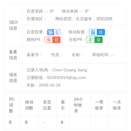
百度来路：
-
IP
移动来路：
-
IP
所属地区：
网站类型：生活服务，求职招聘
SEO
信息
百度权重：
移动权重：
搜狗PR：
谷歌PR：
备案
备案号：
性质：
名称：
审核时间：
-
信息
注册人/机构：Chen Guang Jiang
域名
注册邮箱：503492819@qq.com
信息
年龄：2009-10-18
PC
24小
移动
首页
索
一周
一月
词
时收
词数
位置
引
收录
收录
数
录
0
0
-
0