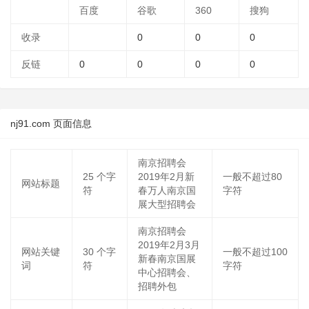
百度
谷歌
360
搜狗
收录
0
0
0
反链
0
0
0
0
nj91.com 页面信息
南京招聘会
25
个字
2019年2月新
一般不超过80
网站标题
符
春万人南京国
字符
展大型招聘会
南京招聘会
2019年2月3月
网站关键
30
个字
一般不超过100
新春南京国展
词
符
字符
中心招聘会、
招聘外包