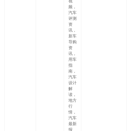
视
频，
汽车
评测
资
讯，
新车
导购
资
讯，
用车
指
南，
汽车
设计
解
读，
地方
行
情，
汽车
最新
报