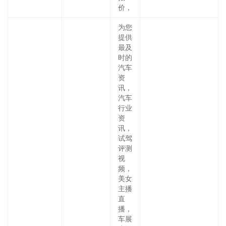
价，
为您
提供
最及
时的
汽车
资
讯，
汽车
行业
资
讯，
试驾
评测
视
频，
美女
主播
直
播，
车展