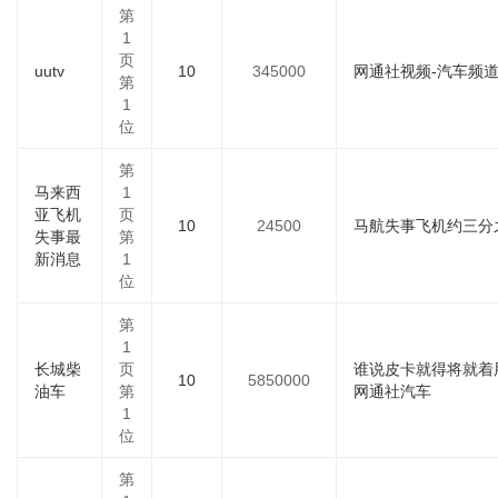
第
1
页
uutv
10
345000
网通社视频-汽车频
第
1
位
第
马来西
1
亚飞机
页
10
24500
马航失事飞机约三分之
失事最
第
新消息
1
位
第
1
长城柴
页
谁说皮卡就得将就着
10
5850000
油车
第
网通社汽车
1
位
第