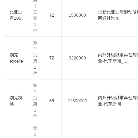
1
比亚迪
页
全新比亚迪唐混动版动
72
1530000
唐100
第
网通社汽车
1
位
第
1
别克
页
内外升级以求再创辉
72
3220000
excelle
第
量-汽车新闻_...
1
位
第
1
别克凯
页
内外升级以求再创辉
69
21300000
越
第
量-汽车新闻_...
1
位
第
1