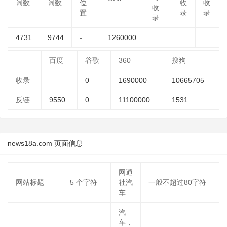
词数
词数
位
收
收
收
置
录
录
录
4731
9744
-
1260000
百度
谷歌
360
搜狗
收录
0
1690000
10665705
反链
9550
0
11100000
1531
news18a.com 页面信息
网通
网站标题
5
个字符
社汽
一般不超过80字符
车
汽
车，