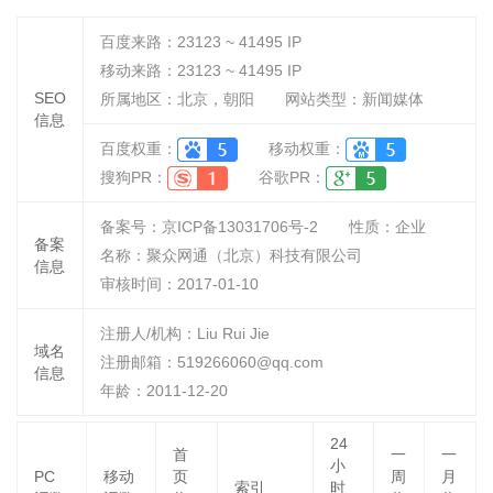
百度来路：
23123 ~ 41495
IP
移动来路：
23123 ~ 41495
IP
SEO
所属地区：北京，朝阳
网站类型：新闻媒体
信息
百度权重：
移动权重：
搜狗PR：
谷歌PR：
备案号：京ICP备13031706号-2
性质：
企业
备案
名称：
聚众网通（北京）科技有限公司
信息
审核时间：
2017-01-10
注册人/机构：Liu Rui Jie
域名
注册邮箱：519266060@qq.com
信息
年龄：2011-12-20
24
首
一
一
小
PC
移动
页
周
月
索引
时