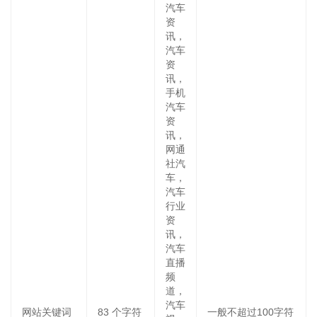
汽车
资
讯，
汽车
资
讯，
手机
汽车
资
讯，
网通
社汽
车，
汽车
行业
资
讯，
汽车
直播
频
道，
汽车
网站关键词
83
个字符
一般不超过100字符