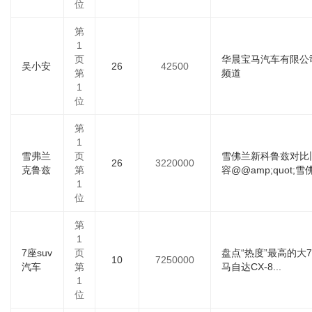
位
第
1
页
华晨宝马汽车有限公
吴小安
26
42500
第
频道
1
位
第
1
雪弗兰
页
雪佛兰新科鲁兹对比旧款
26
3220000
克鲁兹
第
容@@amp;quot;
1
位
第
1
7座suv
页
盘点“热度”最高的大
10
7250000
汽车
第
马自达CX-8...
1
位