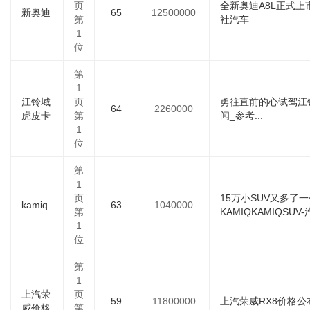
页
全新奥迪A8L正式上市售
新奥迪
65
12500000
第
社汽车
1
位
第
1
江铃域
页
勇往直前的心试驾江
64
2260000
虎皮卡
第
闻_参考...
1
位
第
1
页
15万小SUV又多了
kamiq
63
1040000
第
KAMIQKAMIQSUV-
1
位
第
1
上汽荣
页
59
11800000
上汽荣威RX8价格公布售
威价格
第