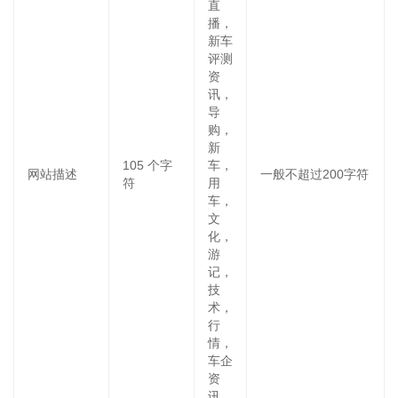
直
播，
新车
评测
资
讯，
导
购，
新
105
个字
车，
网站描述
一般不超过200字符
符
用
车，
文
化，
游
记，
技
术，
行
情，
车企
资
讯，