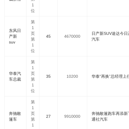
1
位
第
1
东风日
页
日产新SUV途达今
产新
45
4670000
第
汽车
suv
1
位
第
1
华泰汽
页
35
10200
华泰“再换”总经理上
车总裁
第
1
位
第
1
奔驰敞
页
奔驰敞篷跑车再添新丁
27
9910000
篷车
第
通社汽车
1