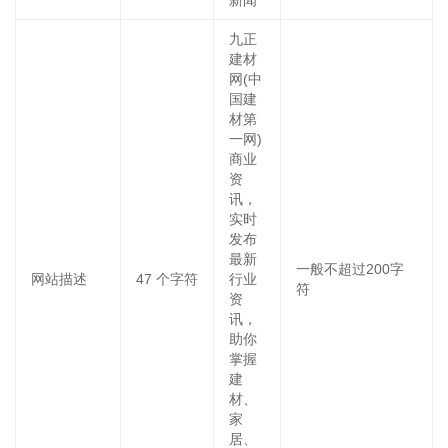
新闻
九正
建材
网(中
国建
材第
一网)
商业
资
讯，
实时
发布
最新
一般不超过200字
网站描述
47
个字符
行业
符
资
讯，
助你
掌握
建
材、
家
居、