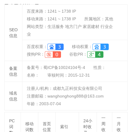
网(中国建材第一网)
百度来路：
1241 ~ 1738
IP
移动来路：
1241 ~ 1738
IP
所属地区：其他
网站类型：生活服务 地方门户 家居建材 行业企
SEO
业
信息
百度权重：
移动权重：
搜狗PR：
谷歌PR：
备案号：蜀ICP备10024104号-4
性质：
备案
信息
名称：
审核时间：
2015-12-31
注册人/机构：成都九正科技实业有限公司
域名
注册邮箱：wanghonghong888@163.com
信息
年龄：2003-07-04
一
一
PC
24小
移动
首页
周
月
词
索引
时收
词数
位置
收
收