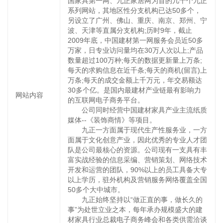
国家具第一网、九正家居网为首的几十个九正
系列网站，其地区性分支机构已达50多个，
另设立了广州、佛山、重庆、南京、郑州、宁
波、天津等直属分支机构;历时9年，截止
2009年底，中国建材第一网服务会员近50多
万家，日专业访问量均在30万人次以上;产品
数量超过100万种;每天的数据更新量上万条;
每天的求购信息在近千条;每天的商机(留言)上
万条;每天的成交金额上千万元，年交易额达
30多个亿。是国内最建材产业链最有影响力
网站内容
的互联网电子商务平台。
公司同时经营中国建材家具产业主流纸质
媒体--《装饰商情》等项目。
九正一方面属于现代生产性服务业，一方
面属于文化创意产业，因此优秀的专业人才团
队是公司最核心的资源。公司现有一支具有丰
富实战经验的信息采编、营销策划、网络技术
开发和运营的团队，90%以上的员工具备大专
以上学历，驻外机构及营销服务网络覆盖全国
50多个大中城市。
九正始终坚持以“做正直的事，做长久的
事”为处世立业之本，每年承办规模盛大的建
材家具行业总裁电子商务峰会和各类供需洽谈