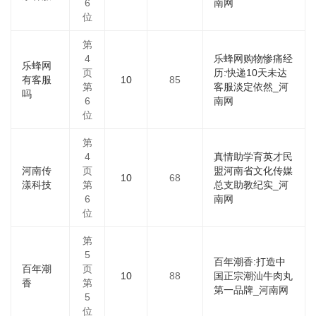
6
南网
位
第
4
乐蜂网购物惨痛经
乐蜂网
页
历:快递10天未达
有客服
10
85
第
客服淡定依然_河
吗
6
南网
位
第
4
真情助学育英才民
河南传
页
盟河南省文化传媒
10
68
漾科技
第
总支助教纪实_河
6
南网
位
第
5
百年潮香:打造中
百年潮
页
10
88
国正宗潮汕牛肉丸
香
第
第一品牌_河南网
5
位