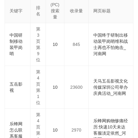
(PC)
排
关键字
搜索
收录量
网页标题
名
量
第
中国研
3
中国终于研制出移
制移动
页
动装甲岗哨维和战
10
845
装甲岗
第
士再也不怕炮击_
哨
9
河南网
位
第
4
天马五岳影视文化
五岳影
页
10
23600
传媒深圳公司举办
视
第
庆典活动_河南网
1
位
第
4
乐蜂网购物惨痛经
乐蜂网
页
历:快递10天未达
怎么联
10
2970
第
客服淡定依然_河
系客服