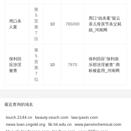
第
5
周口“凶杀案”疑云
周口杀
页
10
785000
亲儿母亲节杀父弑
人案
第
姐_河南网
7
位
第
5
保利回
保利回应“保利俱
页
应涉淫
10
7870
乐部涉淫被查”:商
第
被查
标被盗用_河南网
7
位
最近查询的域名
touch.2144.cn
beauty.vsuch.com
law.iyaxin.com
news.loan.cngold.org
lib.hit.edu.cn
www.jianxinchemical.com