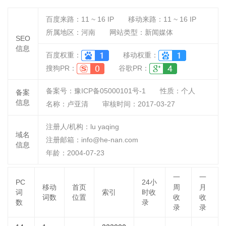
百度来路：
11 ~ 16
IP
移动来路：
11 ~ 16
IP
所属地区：河南
网站类型：新闻媒体
SEO
信息
百度权重：
移动权重：
搜狗PR：
谷歌PR：
备案号：豫ICP备05000101号-1
性质：
个人
备案
信息
名称：
卢亚清
审核时间：
2017-03-27
注册人/机构：lu yaqing
域名
注册邮箱：info@he-nan.com
信息
年龄：2004-07-23
一
一
PC
24小
移动
首页
周
月
词
索引
时收
词数
位置
收
收
数
录
录
录