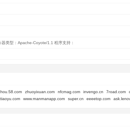
务器类型：Apache-Coyote/1.1 程序支持：
zhou.58.com
zhuoyixuan.com
nfcmag.com
invengo.cn
7road.com
tiaoyu.com
www.manmanapp.com
super.cn
eeeetop.com
ask.leno