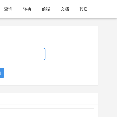
查询
转换
前端
文档
其它
询