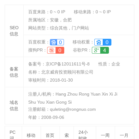
百度来路：
0 ~ 0
IP
移动来路：
0 ~ 0
IP
所属地区：安徽，合肥
SEO
网站类型：综合其他，门户网站
信息
百度权重：
移动权重：
搜狗PR：
谷歌PR：
备案号：京ICP备12011611号-8
性质：
企业
备案
名称：
北京威肯投资顾问有限公司
信息
审核时间：
2018-01-30
注册人/机构：Hang Zhou Rong Yuan Xin Xi Ji
Shu You Xian Gong Si
域名
信息
注册邮箱：quleting@rongnuo.com
年龄：2008-09-06
PC
24小
移动
首页
索
一周
一月
词
时收