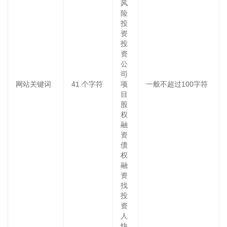
风
险
投
资
投
资
公
司
网站关键词
41
个字符
项
一般不超过100字符
目
股
权
融
资
债
权
融
资
找
投
资
人
快