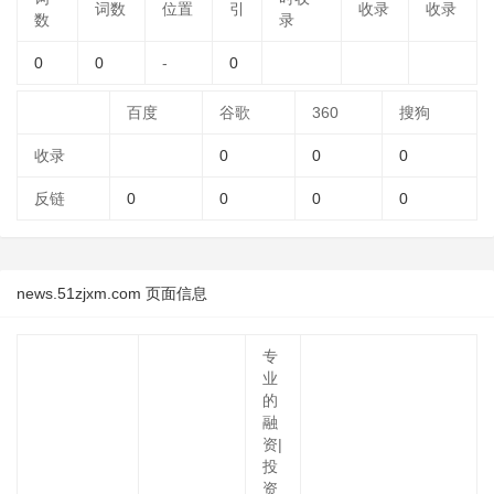
词数
位置
引
收录
收录
数
录
0
0
-
0
百度
谷歌
360
搜狗
收录
0
0
0
反链
0
0
0
0
news.51zjxm.com 页面信息
专
业
的
融
资|
投
资