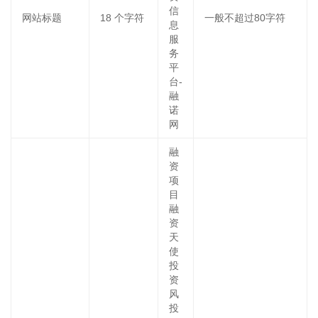
信
网站标题
18
个字符
一般不超过80字符
息
服
务
平
台-
融
诺
网
融
资
项
目
融
资
天
使
投
资
风
投