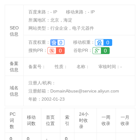
百度来路：
-
IP
移动来路：
-
IP
所属地区：北京，海淀
SEO
网站类型：行业企业，电子元器件
信息
百度权重：
移动权重：
搜狗PR：
谷歌PR：
备案
备案号：
性质：
名称：
审核时间：
-
信息
注册人/机构：
域名
注册邮箱：DomainAbuse@service.aliyun.com
信息
年龄：2002-01-23
PC
24小
移动
首页
索
一周
一月
词
时收
词数
位置
引
收录
收录
数
录
0
0
-
0