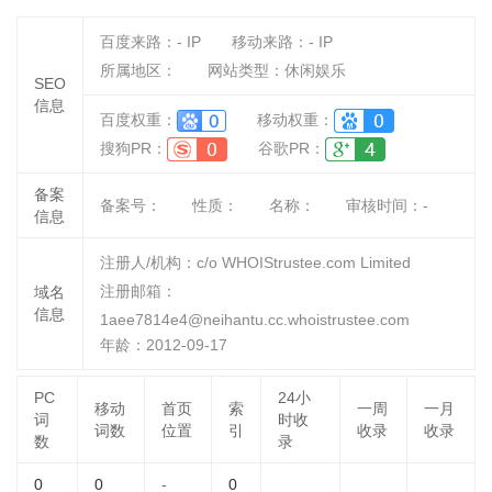
百度来路：
-
IP
移动来路：
-
IP
所属地区：
网站类型：休闲娱乐
SEO
信息
百度权重：
移动权重：
搜狗PR：
谷歌PR：
备案
备案号：
性质：
名称：
审核时间：
-
信息
注册人/机构：c/o WHOIStrustee.com Limited
注册邮箱：
域名
信息
1aee7814e4@neihantu.cc.whoistrustee.com
年龄：2012-09-17
PC
24小
移动
首页
索
一周
一月
词
时收
词数
位置
引
收录
收录
数
录
0
0
-
0