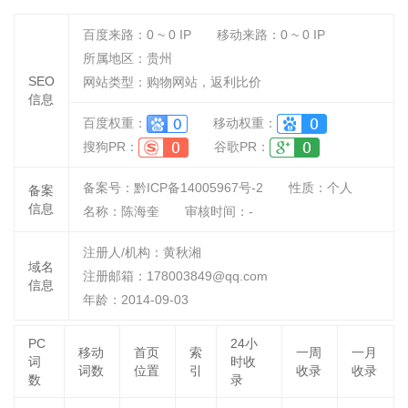
百度来路：
0 ~ 0
IP
移动来路：
0 ~ 0
IP
所属地区：贵州
SEO
网站类型：购物网站，返利比价
信息
百度权重：
移动权重：
搜狗PR：
谷歌PR：
备案号：黔ICP备14005967号-2
性质：
个人
备案
信息
名称：
陈海奎
审核时间：
-
注册人/机构：黄秋湘
域名
注册邮箱：178003849@qq.com
信息
年龄：2014-09-03
PC
24小
移动
首页
索
一周
一月
词
时收
词数
位置
引
收录
收录
数
录