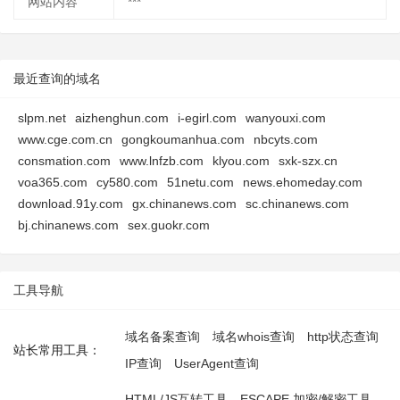
网站内容
***
最近查询的域名
slpm.net
aizhenghun.com
i-egirl.com
wanyouxi.com
www.cge.com.cn
gongkoumanhua.com
nbcyts.com
consmation.com
www.lnfzb.com
klyou.com
sxk-szx.cn
voa365.com
cy580.com
51netu.com
news.ehomeday.com
download.91y.com
gx.chinanews.com
sc.chinanews.com
bj.chinanews.com
sex.guokr.com
工具导航
域名备案查询
域名whois查询
http状态查询
站长常用工具：
IP查询
UserAgent查询
HTML/JS互转工具
ESCAPE 加密/解密工具