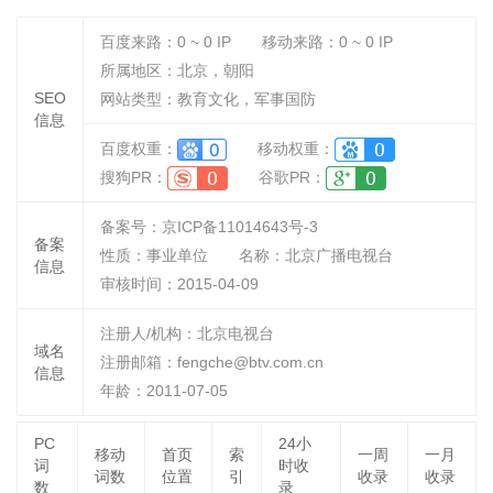
百度来路：
0 ~ 0
IP
移动来路：
0 ~ 0
IP
所属地区：北京，朝阳
SEO
网站类型：教育文化，军事国防
信息
百度权重：
移动权重：
搜狗PR：
谷歌PR：
备案号：京ICP备11014643号-3
备案
性质：
事业单位
名称：
北京广播电视台
信息
审核时间：
2015-04-09
注册人/机构：北京电视台
域名
注册邮箱：fengche@btv.com.cn
信息
年龄：2011-07-05
PC
24小
移动
首页
索
一周
一月
词
时收
词数
位置
引
收录
收录
数
录