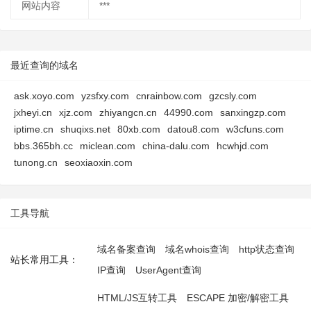
网站内容
***
最近查询的域名
ask.xoyo.com
yzsfxy.com
cnrainbow.com
gzcsly.com
jxheyi.cn
xjz.com
zhiyangcn.cn
44990.com
sanxingzp.com
iptime.cn
shuqixs.net
80xb.com
datou8.com
w3cfuns.com
bbs.365bh.cc
miclean.com
china-dalu.com
hcwhjd.com
tunong.cn
seoxiaoxin.com
工具导航
域名备案查询
域名whois查询
http状态查询
站长常用工具：
IP查询
UserAgent查询
HTML/JS互转工具
ESCAPE 加密/解密工具