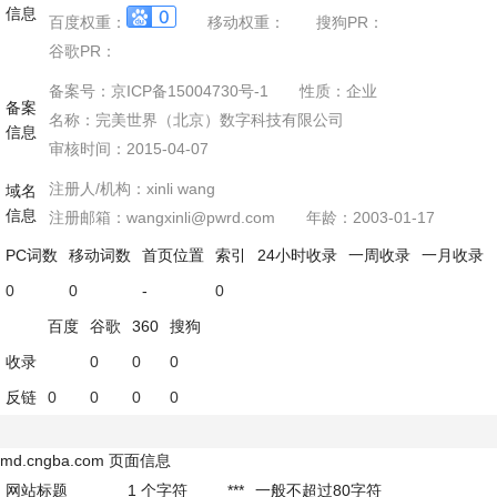
信息
百度权重：
移动权重：
搜狗PR：
谷歌PR：
备案号：京ICP备15004730号-1
性质：
企业
备案
名称：
完美世界（北京）数字科技有限公司
信息
审核时间：
2015-04-07
注册人/机构：xinli wang
域名
信息
注册邮箱：wangxinli@pwrd.com
年龄：2003-01-17
PC词数
移动词数
首页位置
索引
24小时收录
一周收录
一月收录
0
0
-
0
百度
谷歌
360
搜狗
收录
0
0
0
反链
0
0
0
0
md.cngba.com 页面信息
网站标题
1
个字符
***
一般不超过80字符