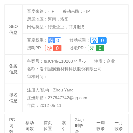
百度来路：
-
IP
移动来路：
-
IP
所属地区：河南，洛阳
SEO
网站类型：行业企业，商务服务
信息
百度权重：
移动权重：
搜狗PR：
谷歌PR：
备案号：豫ICP备11020374号-5
性质：
企业
备案
名称：
洛阳国润新材料科技股份有限公司
信息
审核时间：
-
注册人/机构：Zhou Yang
域名
注册邮箱：277947742@qq.com
信息
年龄：2012-05-11
PC
24小
移动
首页
索
一周
一月
词
时收
词数
位置
引
收录
收录
数
录