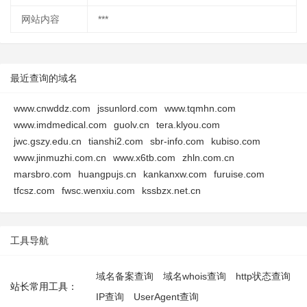
网站内容
***
最近查询的域名
www.cnwddz.com
jssunlord.com
www.tqmhn.com
www.imdmedical.com
guolv.cn
tera.klyou.com
jwc.gszy.edu.cn
tianshi2.com
sbr-info.com
kubiso.com
www.jinmuzhi.com.cn
www.x6tb.com
zhln.com.cn
marsbro.com
huangpujs.cn
kankanxw.com
furuise.com
tfcsz.com
fwsc.wenxiu.com
kssbzx.net.cn
工具导航
域名备案查询
域名whois查询
http状态查询
站长常用工具：
IP查询
UserAgent查询