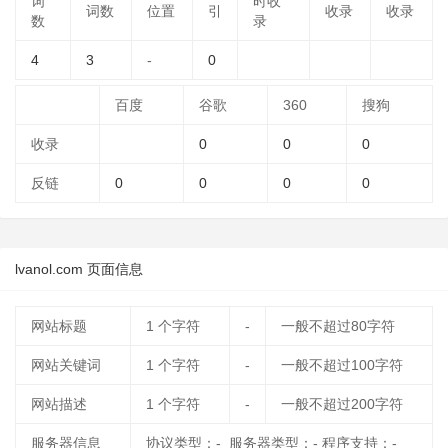
词
时收
词数
位置
引
收录
收录
数
录
4
3
-
0
百度
谷歌
360
搜狗
收录
0
0
0
反链
0
0
0
0
lvanol.com 页面信息
网站标题
1
个字符
-
一般不超过80字符
网站关键词
1
个字符
-
一般不超过100字符
网站描述
1
个字符
-
一般不超过200字符
服务器信息
协议类型：- 服务器类型：- 程序支持：-