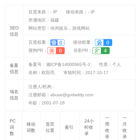
百度来路：
-
IP
移动来路：
-
IP
所属地区：福建
SEO
网站类型：休闲娱乐，游戏网站
信息
百度权重：
移动权重：
搜狗PR：
谷歌PR：
备案号：湘ICP备14000565号-2
性质：
个人
备案
信息
名称：
欧阳亮
审核时间：
2017-10-17
注册人/机构：
域名
注册邮箱：abuse@godaddy.com
信息
年龄：2001-07-18
一
一
PC
24小
移动
首页
周
月
词
索引
时收
词数
位置
收
收
数
录
录
录