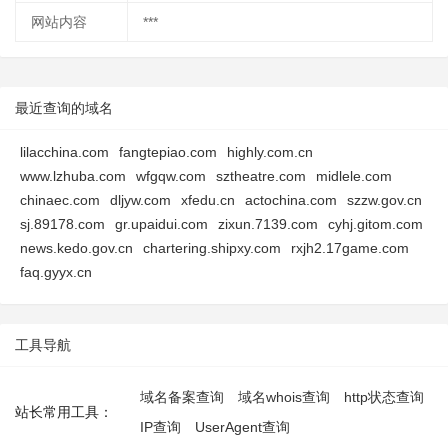
网站内容
***
最近查询的域名
lilacchina.com
fangtepiao.com
highly.com.cn
www.lzhuba.com
wfgqw.com
sztheatre.com
midlele.com
chinaec.com
dljyw.com
xfedu.cn
actochina.com
szzw.gov.cn
sj.89178.com
gr.upaidui.com
zixun.7139.com
cyhj.gitom.com
news.kedo.gov.cn
chartering.shipxy.com
rxjh2.17game.com
faq.gyyx.cn
工具导航
域名备案查询
域名whois查询
http状态查询
站长常用工具：
IP查询
UserAgent查询