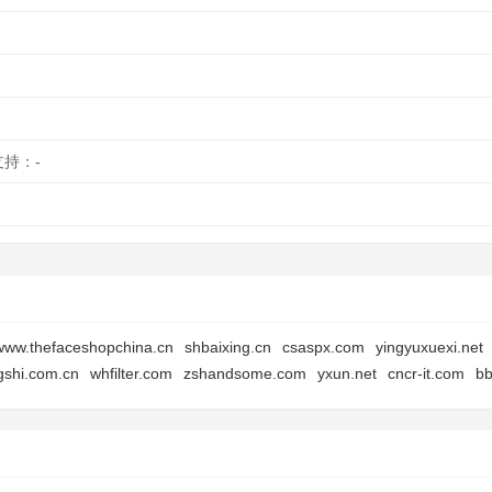
支持：-
www.thefaceshopchina.cn
shbaixing.cn
csaspx.com
yingyuxuexi.net
gshi.com.cn
whfilter.com
zshandsome.com
yxun.net
cncr-it.com
bb