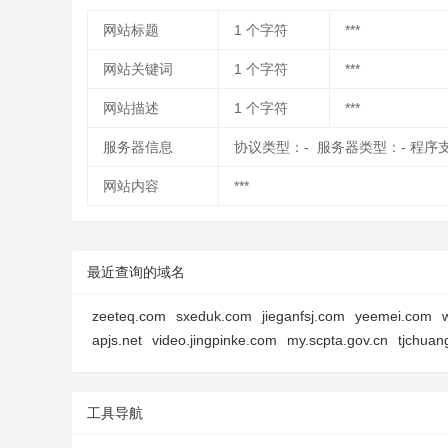
网站标题
1
个字符
***
网站关键词
1
个字符
***
网站描述
1
个字符
***
服务器信息
协议类型：- 服务器类型：- 程序
网站内容
***
最近查询的域名
zeeteq.com
sxeduk.com
jieganfsj.com
yeemei.com
apjs.net
video.jingpinke.com
my.scpta.gov.cn
tjchuan
工具导航