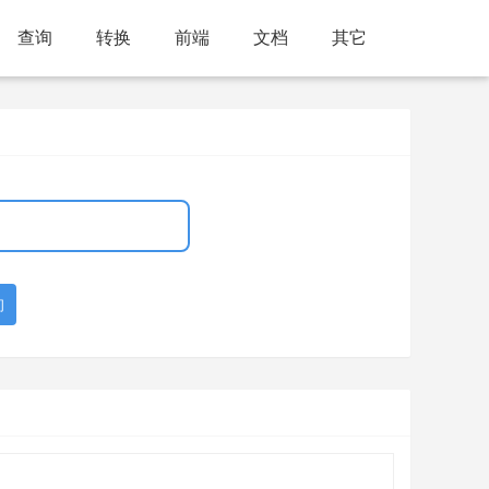
查询
转换
前端
文档
其它
询