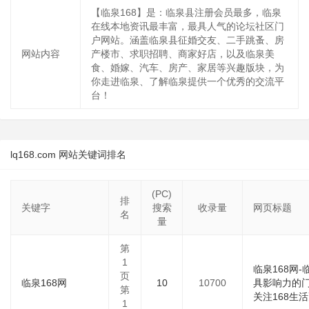
【临泉168】是：临泉县注册会员最多，临泉
在线本地资讯最丰富，最具人气的论坛社区门
户网站。涵盖临泉县征婚交友、二手跳蚤、房
网站内容
产楼市、求职招聘、商家好店，以及临泉美
食、婚嫁、汽车、房产、家居等兴趣版块，为
你走进临泉、了解临泉提供一个优秀的交流平
台！
lq168.com 网站关键词排名
(PC)
排
关键字
搜索
收录量
网页标题
名
量
第
1
临泉168网
页
临泉168网
10
10700
具影响力的
第
关注168生活
1