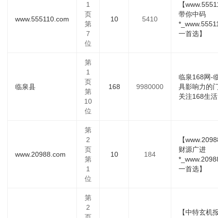
1
【www.5551
页
带你中码
www.555110.com
10
5410
第
*_www.555
7
一首选】
位
第
1
临泉168网
页
临泉县
168
9980000
具影响力的
第
关注168生活
10
位
第
2
【www.2098
页
财源广进
www.20988.com
10
184
第
*_www.209
1
一首选】
位
第
2
【中特玄机报
页