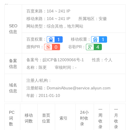
单！
百度来路：
104 ~ 241
IP
移动来路：
104 ~ 241
IP
所属地区：安徽
SEO
网站类型：综合其他，地方网站
信息
百度权重：
移动权重：
搜狗PR：
谷歌PR：
备案号：皖ICP备12009066号-1
性质：
个人
备案
信息
名称：
陈更
审核时间：
-
注册人/机构：
域名
注册邮箱：DomainAbuse@service.aliyun.com
信息
年龄：2011-01-10
一
一
PC
24小
移动
首页
周
月
词
索引
时收
词数
位置
收
收
数
录
录
录