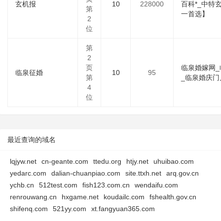
玄机报
10
228000
百科*_中特
第
一首选】
2
位
第
2
页
临泉婚嫁网_
临泉征婚
10
95
第
_临泉婚庆门
4
位
最近查询的域名
lqjyw.net
cn-geante.com
ttedu.org
htjy.net
uhuibao.com
yedarc.com
dalian-chuanpiao.com
site.ttxh.net
arq.gov.cn
ychb.cn
512test.com
fish123.com.cn
wendaifu.com
renrouwang.cn
hxgame.net
koudailc.com
fshealth.gov.cn
shifenq.com
521yy.com
xt.fangyuan365.com