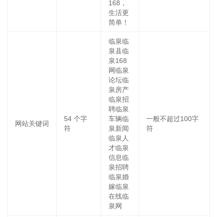
168，
生活更
简单！
临泉临
泉县临
泉168
网临泉
论坛临
泉房产
临泉招
聘临泉
54
个字
车辆临
一般不超过100字
网站关键词
符
泉新闻
符
临泉人
才临泉
信息临
泉招聘
临泉婚
嫁临泉
在线临
泉网