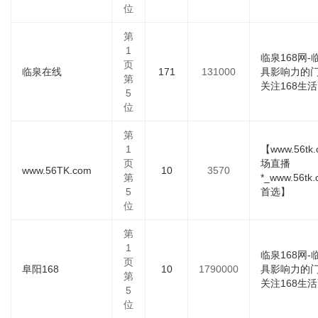
位
第
1
临泉168网
页
临泉在线
171
131000
具影响力的
第
关注168生活
5
位
第
1
【www.56tk
页
场直播
www.56TK.com
10
3570
第
*_www.56t
5
首选】
位
第
1
临泉168网
页
阜阳168
10
1790000
具影响力的
第
关注168生活
5
位