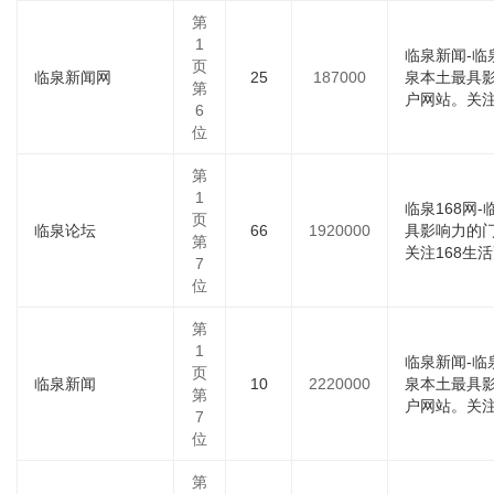
第
1
临泉新闻-临泉
页
临泉新闻网
25
187000
泉本土最具
第
户网站。关注16
6
位
第
1
临泉168网
页
临泉论坛
66
1920000
具影响力的
第
关注168生活
7
位
第
1
临泉新闻-临泉
页
临泉新闻
10
2220000
泉本土最具
第
户网站。关注16
7
位
第