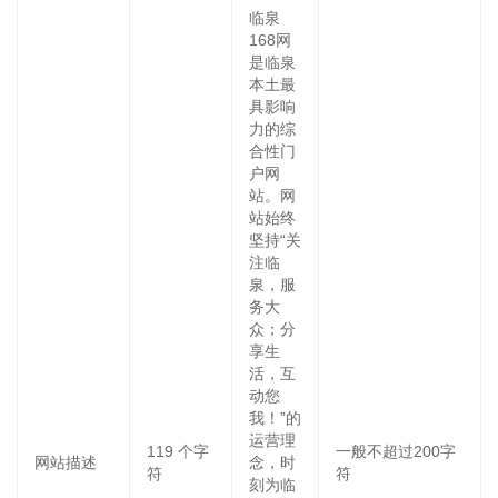
临泉
168网
是临泉
本土最
具影响
力的综
合性门
户网
站。网
站始终
坚持“关
注临
泉，服
务大
众；分
享生
活，互
动您
我！”的
运营理
119
个字
一般不超过200字
网站描述
念，时
符
符
刻为临