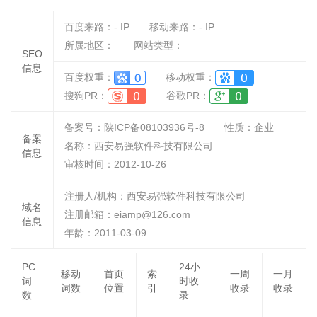
百度来路：
-
IP
移动来路：
-
IP
所属地区：
网站类型：
SEO
信息
百度权重：
移动权重：
搜狗PR：
谷歌PR：
备案号：陕ICP备08103936号-8
性质：
企业
备案
名称：
西安易强软件科技有限公司
信息
审核时间：
2012-10-26
注册人/机构：西安易强软件科技有限公司
域名
注册邮箱：eiamp@126.com
信息
年龄：2011-03-09
PC
24小
移动
首页
索
一周
一月
词
时收
词数
位置
引
收录
收录
数
录