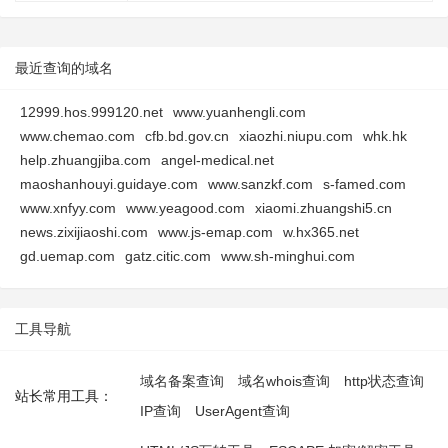
最近查询的域名
12999.hos.999120.net
www.yuanhengli.com
www.chemao.com
cfb.bd.gov.cn
xiaozhi.niupu.com
whk.hk
help.zhuangjiba.com
angel-medical.net
maoshanhouyi.guidaye.com
www.sanzkf.com
s-famed.com
www.xnfyy.com
www.yeagood.com
xiaomi.zhuangshi5.cn
news.zixijiaoshi.com
www.js-emap.com
w.hx365.net
gd.uemap.com
gatz.citic.com
www.sh-minghui.com
工具导航
域名备案查询
域名whois查询
http状态查询
站长常用工具：
IP查询
UserAgent查询