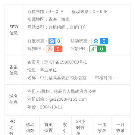
百度来路：
0 ~ 0
IP
移动来路：
0 ~ 0
IP
所属地区：青海，海南
SEO
网站类型：政府组织，政府门户
信息
百度权重：
移动权重：
搜狗PR：
谷歌PR：
备案号：琼ICP备15000700号-1
备案
性质：
事业单位
信息
名称：
中共临高县委新闻办公室
审核时间：
-
注册人/机构：临高县人民政府办公室
域名
注册邮箱：lgez2008@163.com
信息
年龄：2004-10-11
PC
24小
移动
首页
索
一周
一月
词
时收
词数
位置
引
收录
收录
数
录