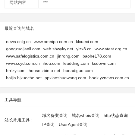
网站内容
***
最近查询的域名
news.cnlg.cn
www.omnipo.com.cn
klxuexi.com
gongzuojianli.com
web.shwyky.net
ylzx8.cn
www.atest.org.cn
www.safelogistics.com.cn
jinrong.com
baohe178.com
www.ccyd.com.cn
ihou.com
leadding.com
ksdown.com
hrrlzy.com
house.zbinfo.net
bonadiguo.com
haijia.bjxueche.net
ppxiaoshuowang.com
book.yznews.com.cn
工具导航
域名备案查询
域名whois查询
http状态查询
站长常用工具：
IP查询
UserAgent查询