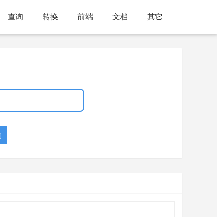
查询
转换
前端
文档
其它
询