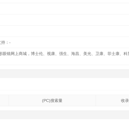
支持：-
隐形眼镜网上商城，博士伦、视康、强生、海昌、美光、卫康、菲士康、科莱
(PC)搜索量
收录