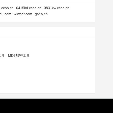
e.ccoo.cn
0415kd.ccoo.cn
0831xw.ccoo.cn
hou.com
wiwcar.com
gaea.cn
工具
MD5加密工具