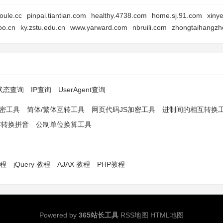
toule.cc
pinpai.tiantian.com
healthy.4738.com
home.sj.91.com
xiny
oo.cn
ky.zstu.edu.cn
www.yarward.com
nbruili.com
zhongtaihangz
p状态查询
IP查询
UserAgent查询
解密工具
简体/繁体互转工具
网页代码JS加密工具
进制间的相互转换
字转换拼音
公制单位换算工具
教程
jQuery 教程
AJAX 教程
PHP教程
Powered by
365站长工具
RSS地图
HTML地图