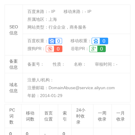
百度来路：
-
IP
移动来路：
-
IP
所属地区：上海
SEO
网站类型：行业企业，商务服务
信息
百度权重：
移动权重：
搜狗PR：
谷歌PR：
备案
备案号：
性质：
名称：
审核时间：
-
信息
注册人/机构：
域名
注册邮箱：DomainAbuse@service.aliyun.com
信息
年龄：2014-01-29
PC
24小
移动
首页
索
一周
一月
词
时收
词数
位置
引
收录
收录
数
录
0
0
-
0