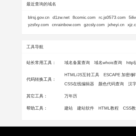
最近查询的域名
blrsj.gov.cn
d1zw.net
8comic.com
rc.js0573.com
5il
yzsfxy.com
cnrainbow.com
gzcsly.com
jxheyi.cn
xjz.
工具导航
站长常用工具：
域名备案查询
域名whois查询
htt
HTML/JS互转工具
ESCAPE 加密/
代码转换工具：
CSS在线编辑器
颜色代码查询
汉
其它工具：
万年历
帮助工具：
建站
建站软件
HTML教程
CSS