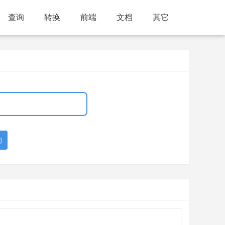
查询
转换
前端
文档
其它
询