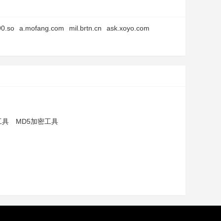
0.so
a.mofang.com
mil.brtn.cn
ask.xoyo.com
工具
MD5加密工具