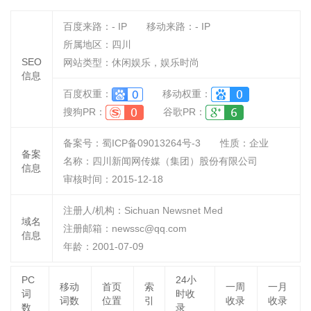
百度来路：
-
IP
移动来路：
-
IP
所属地区：四川
SEO
网站类型：休闲娱乐，娱乐时尚
信息
百度权重：
移动权重：
搜狗PR：
谷歌PR：
备案号：蜀ICP备09013264号-3
性质：
企业
备案
名称：
四川新闻网传媒（集团）股份有限公司
信息
审核时间：
2015-12-18
注册人/机构：Sichuan Newsnet Med
域名
注册邮箱：newssc@qq.com
信息
年龄：2001-07-09
PC
24小
移动
首页
索
一周
一月
词
时收
词数
位置
引
收录
收录
数
录