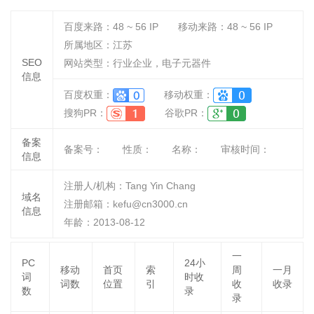
百度来路：
48 ~ 56
IP
移动来路：
48 ~ 56
IP
所属地区：江苏
SEO
网站类型：行业企业，电子元器件
信息
百度权重：
移动权重：
搜狗PR：
谷歌PR：
备案
备案号：
性质：
名称：
审核时间：
信息
注册人/机构：Tang Yin Chang
域名
注册邮箱：kefu@cn3000.cn
信息
年龄：2013-08-12
一
PC
24小
移动
首页
索
周
一月
词
时收
词数
位置
引
收
收录
数
录
录