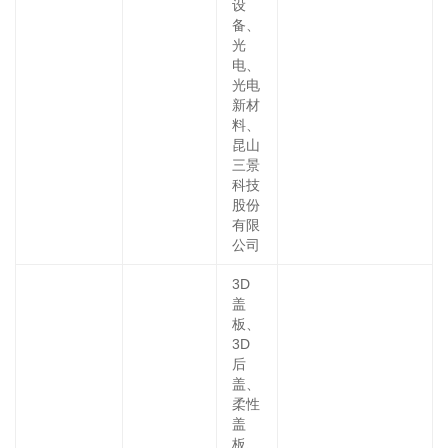
设
备、
光
电、
光电
新材
料、
昆山
三景
科技
股份
有限
公司
3D
盖
板、
3D
后
盖、
柔性
盖
板、