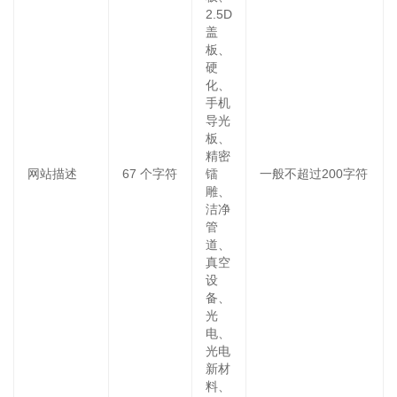
2.5D
盖
板、
硬
化、
手机
导光
板、
精密
网站描述
67
个字符
镭
一般不超过200字符
雕、
洁净
管
道、
真空
设
备、
光
电、
光电
新材
料、