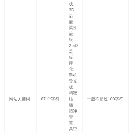
板、
3D
后
盖、
柔性
盖
板、
2.5D
盖
板、
硬
化、
手机
导光
板、
精密
网站关键词
67
个字符
镭
一般不超过100字符
雕、
洁净
管
道、
真空